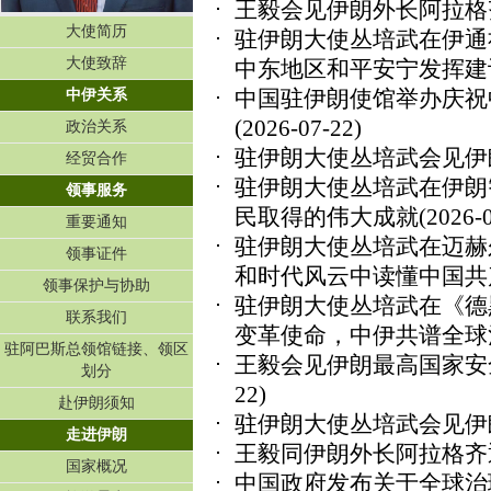
王毅会见伊朗外长阿拉格
大使简历
驻伊朗大使丛培武在伊通
大使致辞
中东地区和平安宁发挥建
中国驻伊朗使馆举办庆祝
中伊关系
(2026-07-22)
政治关系
驻伊朗大使丛培武会见伊
经贸合作
驻伊朗大使丛培武在伊朗
领事服务
民取得的伟大成就
(2026-
重要通知
驻伊朗大使丛培武在迈赫
领事证件
和时代风云中读懂中国共
领事保护与协助
驻伊朗大使丛培武在《德
联系我们
变革使命，中伊共谱全球
驻阿巴斯总领馆链接、领区
王毅会见伊朗最高国家安
划分
22)
赴伊朗须知
驻伊朗大使丛培武会见伊
走进伊朗
王毅同伊朗外长阿拉格齐
国家概况
中国政府发布关于全球治