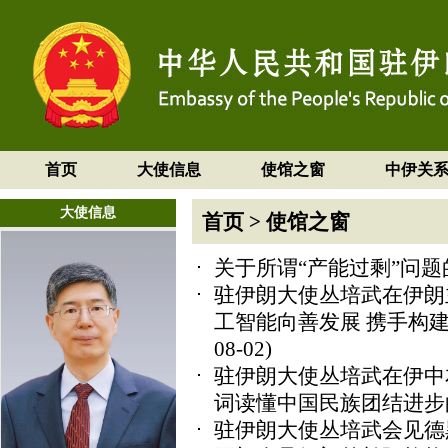
首页
大使信息
使馆之窗
中伊关
大使信息
首页
>
使馆之窗
关于所谓“产能过剩”问
驻伊朗大使丛培武在伊朗
工智能向善发展 携手构
08-02)
驻伊朗大使丛培武在伊中
词读懂中国民族团结进步
驻伊朗大使丛培武会见德