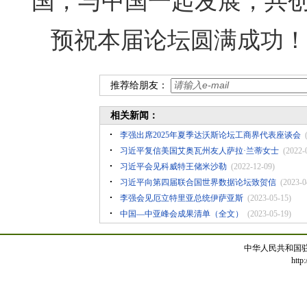
国，与中国一起发展，共
预祝本届论坛圆满成功！
推荐给朋友：
相关新闻：
李强出席2025年夏季达沃斯论坛工商界代表座谈会
习近平复信美国艾奥瓦州友人萨拉·兰蒂女士
(2022-
习近平会见科威特王储米沙勒
(2022-12-09)
习近平向第四届联合国世界数据论坛致贺信
(2023-0
李强会见厄立特里亚总统伊萨亚斯
(2023-05-15)
中国—中亚峰会成果清单（全文）
(2023-05-19)
中华人民共和国
http: