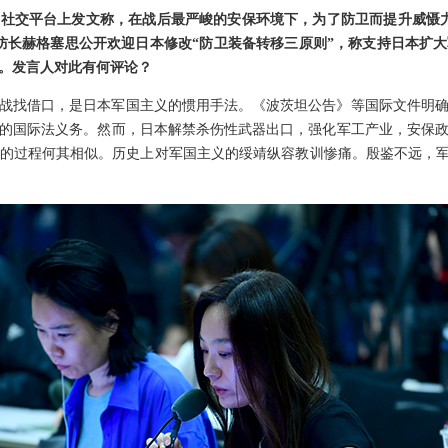
社交平台上发文称，在战后最严峻的安保环境下，为了防卫而提升威慑
防长赫格塞思公开欢迎日本修改“防卫装备转移三原则”，称支持日本扩
。发言人对此有何评论？
战找借口，是日本军国主义的惯用手法。《波茨坦公告》等国际文件明
的国际法义务。然而，日本解禁杀伤性武器出口，强化军工产业，安保
的过程何其相似。历史上对军国主义的绥靖纵容教训惨痛。殷鉴不远，军