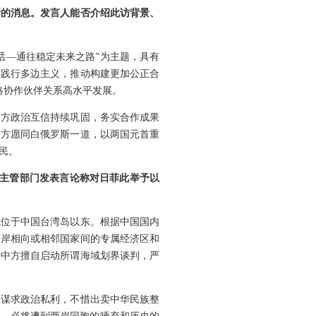
斯的消息。发言人能否介绍此访背景、
话—通往稳定未来之路”为主题，具有
，践行多边主义，推动构建更加公正合
略协作伙伴关系高水平发展。
双方政治互信持续巩固，务实合作成果
中方愿同白俄罗斯一道，以两国元首重
民。
事主管部门发表言论称对日菲此举予以
域位于中国台湾岛以东。根据中国国内
海岸相向或相邻国家间的专属经济区和
开中方擅自启动所谓海域划界谈判，严
了谋求政治私利，不惜出卖中华民族整