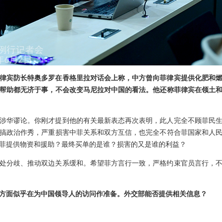
律宾防长特奥多罗在香格里拉对话会上称，中方曾向菲律宾提供化肥和
帮助都无济于事，不会改变马尼拉对中国的看法。他还称菲律宾在领土
涉华谬论。你刚才提到他的有关最新表态再次表明，此人完全不顾菲民
搞政治作秀，严重损害中菲关系和双方互信，也完全不符合菲国家和人
菲提供物资和援助？最终买单的是谁？损害的又是谁的利益？
处分歧、推动双边关系缓和。希望菲方言行一致，严格约束官员言行，
方面似乎在为中国领导人的访问作准备。外交部能否提供相关信息？