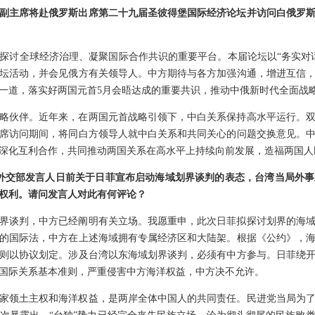
副主席将赴俄罗斯出席第二十九届圣彼得堡国际经济论坛并访问白俄罗
探讨全球经济治理、凝聚国际合作共识的重要平台。本届论坛以“务实对
坛活动，并会见俄方有关领导人。中方期待与各方加强沟通，增进互信
一道，落实好两国元首5月会晤达成的重要共识，推动中俄新时代全面战
略伙伴。近年来，在两国元首战略引领下，中白关系保持高水平运行。
席访问期间，将同白方领导人就中白关系和共同关心的问题交换意见。
深化互利合作，共同推动两国关系在高水平上持续向前发展，造福两国人
对外交部发言人日前关于日菲宣布启动海域划界谈判的表态，台湾当局外
权利。请问发言人对此有何评论？
界谈判，中方已经阐明有关立场。我愿重申，此次日菲拟探讨划界的海
的国际法，中方在上述海域拥有专属经济区和大陆架。根据《公约》，
则以协议划定。涉及台湾以东海域划界谈判，必须有中方参与。日菲绕
国际关系基本准则，严重侵害中方海洋权益，中方决不允许。
家领土主权和海洋权益，是两岸全体中国人的共同责任。民进党当局为