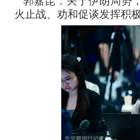
郭嘉昆：关于伊朗局势
火止战、劝和促谈发挥积